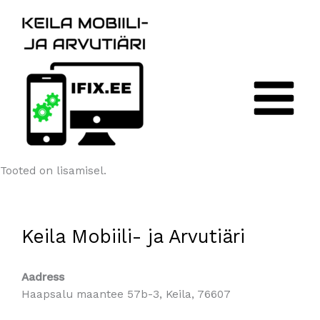
Skip
Helista meile kohe
to
content
Tooted on lisamisel.
Keila Mobiili- ja Arvutiäri
Aadress
Haapsalu maantee 57b-3, Keila, 76607